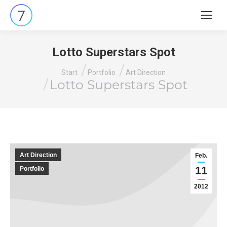
Search
Lotto Superstars Spot
Sie befinden sich hier:
Start
Portfolio
Art Direction
Lotto Superstars Spot
Art Direction
Feb.
11
Portfolio
2012