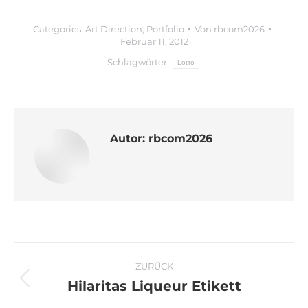
Categories:
Art Direction
,
Portfolio
Von
rbcom2026
Februar 11, 2012
Schlagwörter:
Lotto
Autor:
rbcom2026
Kommentarnavigation
ZURÜCK
Hilaritas Liqueur Etikett
Vorheriger