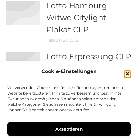
Lotto Hamburg
Witwe Citylight
Plakat CLP
Februar 28, 2012
Lotto Erpressung CLP
Februar 27, 2012
Cookie-Einstellungen
Wir verwenden Cookies und ähnliche Technologien, um unsere
Lotto Börse CLP
Website bereitzustellen, Inhalte zu verbessern und bestimmte
Funktionen zu ermöglichen. Sie können selbst entscheiden,
Februar 27, 2012
welche Kategorien Sie zulassen möchten. Ihre Einwilligung
können Sie jederzeit ändern oder widerrufen.
Lotto Bankräuber
Akzeptieren
Februar 27, 2012