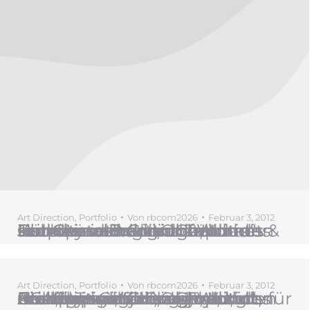
Art Direction
,
Portfolio
Von
rbcom2026
Februar 3, 2012
Für Grand Traditions Homes & Jack Arnold entwickelt redbikini einen „Old World“-Look passend zur Corporate Identity von Grand Traditions Homes. redbikini betreut den Kunden aus Chicago, Illinois seit Gründung und zeichnet sich verantwortlich für das Corporate Design.
Art Direction
,
Portfolio
Von
rbcom2026
Februar 3, 2012
Für den langjährigen Kunden Grand Traditions entwickelt redbikini einen „Old World“-Look passend zur Corporate Identity von Grand Traditions Homes. redbikini betreut den Kunden aus Chicago, Illinois USA, seit Gründung und zeichnet sich verantwortlich für das Corporate Design. Logo, Briefpapier, Folder, Flyer, Einladungen, Kinospot, Anzeigen, etc.