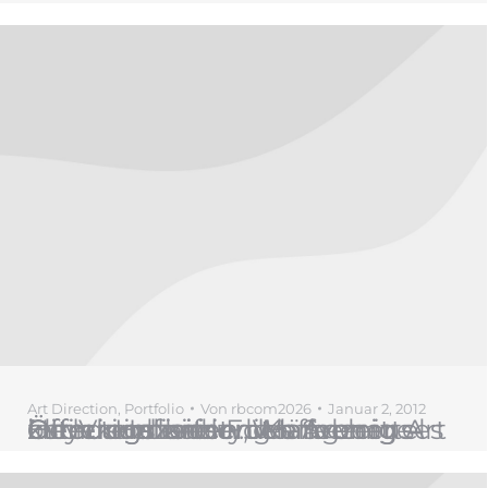
Art Direction
,
Portfolio
Von
rbcom2026
Januar 2, 2012
klein und kaiserlich Anzeige Öffnungszeiten. Werbemittel zur Visualisierung längerer Öffnungszeiten des österreichischen Kaffeehauses in der Hafencity, Hamburg Art Direction und Foto: Sven Heyckendorf