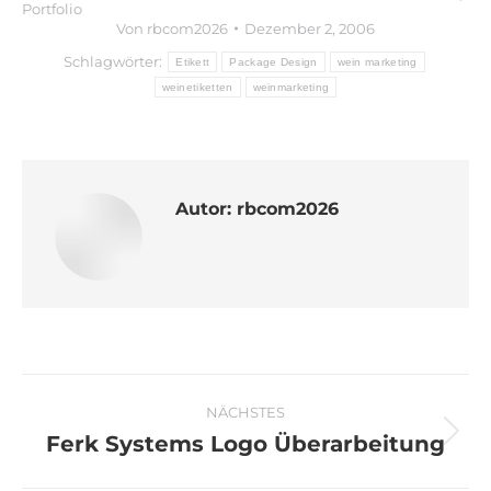
Portfolio
Von
rbcom2026
Dezember 2, 2006
Schlagwörter:
Etikett
Package Design
wein marketing
weinetiketten
weinmarketing
Autor:
rbcom2026
Kommentarnavigation
NÄCHSTES
Ferk Systems Logo Überarbeitung
Nächster