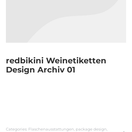
redbikini Weinetiketten
Design Archiv 01
Ein Überblick über ältere
redbikini Weinetiketten
Designs.
Categories:
Flaschenausstattungen
,
package design
,