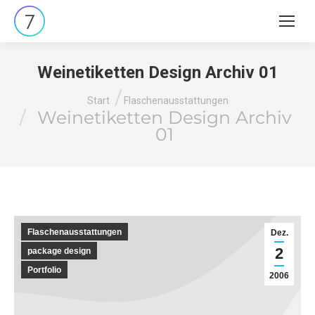
Search
Weinetiketten Design Archiv 01
Sie befinden sich hier:
Start
Flaschenausstattungen
Weinetiketten Design Archiv
01
Flaschenausstattungen
Dez.
2
package design
Portfolio
2006