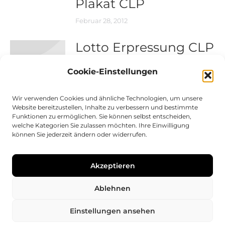
Plakat CLP
Februar 28, 2012
Lotto Erpressung CLP
Februar 27, 2012
Cookie-Einstellungen
Wir verwenden Cookies und ähnliche Technologien, um unsere
Lotto Börse CLP
Website bereitzustellen, Inhalte zu verbessern und bestimmte
Funktionen zu ermöglichen. Sie können selbst entscheiden,
Februar 27, 2012
welche Kategorien Sie zulassen möchten. Ihre Einwilligung
können Sie jederzeit ändern oder widerrufen.
Lotto Bankräuber
Akzeptieren
Februar 27, 2012
Ablehnen
Einstellungen ansehen