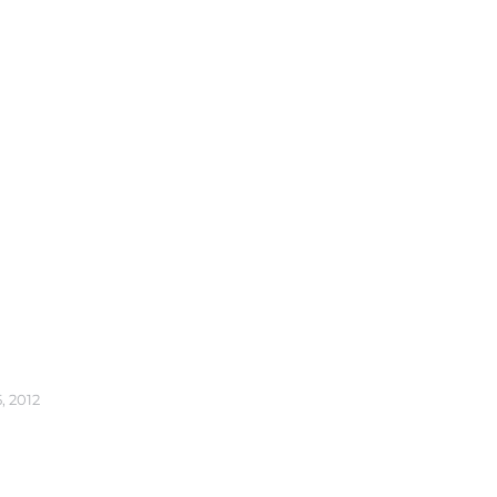
 Gerichte mit kleinen Mengen
, 2012