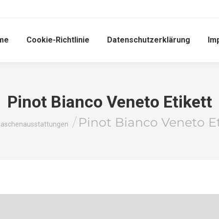
me
Cookie-Richtlinie
Datenschutzerklärung
Im
Pinot Bianco Veneto Etikett
efinden sich hier:
Pinot Bianco Veneto Et
laschenausstattungen