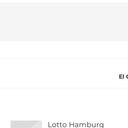
gation
El 
Nächster
Beitrag:
Lotto Hamburg