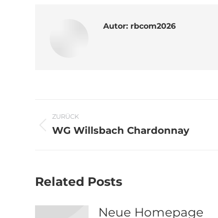
Autor:
rbcom2026
Kommentarnavi
ZURÜCK
WG Willsbach Chardonnay
Vorheriger
Beitrag:
Related Posts
Neue Homepage