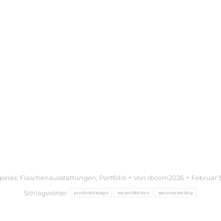
andeln, fruchtig und lebendig
mig
grillte frische Sardinen, Seezunge,
ories:
Flaschenausstattungen
,
Portfolio
Von
rbcom2026
Februar 5
Schlagwörter:
produktdesign
weinetiketten
weinmarketing