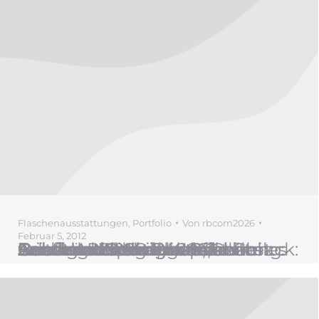
Flaschenausstattungen
,
Portfolio
Von
rbcom2026
Februar 5, 2012
1998 El Cotillo Cabernet Sauvignon, Chile Briefing: Etikett, klassisches Outfit Anbaugebiet: Valle Central Rebsorten: Cabernet Sauvignon Weinverarbeitung: Cabernet Sauvignon ist Chiles anerkanntester Wein, Rebstöcke aus Bordeaux wurden Mitte des 19 Jahrhunderts angepflanzt. Geschmacksmerkmale: -Aussehen: rubinrot. -Geruch: Frucht und Eiche. -Geschmack: reich und voll. Serviertemperatur: 16 –…