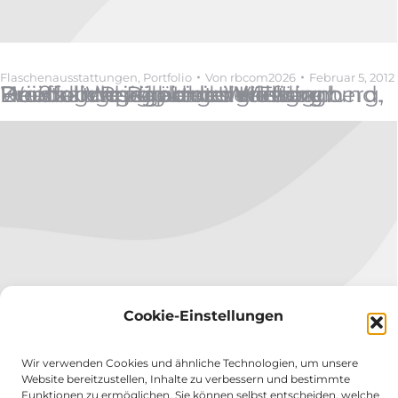
Flaschenausstattungen
,
Portfolio
Von
rbcom2026
Februar 5, 2012
Kunde: Weingärtner Willsbach Briefing: Produktdesign für Weinrange, silberner Hintergrund. Druck und Papierveredelung: Heißfolienprägung UV-Farbe Herstellungsgebiet: Württemberg, Deutschland redbikini design: Produktdesign Label design
Cookie-Einstellungen
Wir verwenden Cookies und ähnliche Technologien, um unsere
Website bereitzustellen, Inhalte zu verbessern und bestimmte
Funktionen zu ermöglichen. Sie können selbst entscheiden, welche