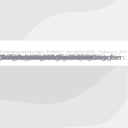
Flaschenausstattungen
,
Portfolio
Von
rbcom2026
Februar 5, 2012
1997 Il Gatto Rotwein Briefing: Ein Etikett, modernes Outfit. Anbaugebiet: Italienische Weinbauregionen. Rebsorten: Empfohlene und von der Bezirksverwaltung anerkannte Rebsorten. Weinverarbeitung: unmittelbare Pressung der Trauben, Gärung bei kontrollierter Temperatur. Geschmacksmerkmale: -Aussehen: rubinrot. -Geruch: intensiv, nach jungem Wein. -Geschmack: trocken, angenehm, ausgewogen Serviertemperatur: 16 – 18°C Serviervorschlag: passend zu Wurstplatten, Schinken und Aufschnitt und Käse.