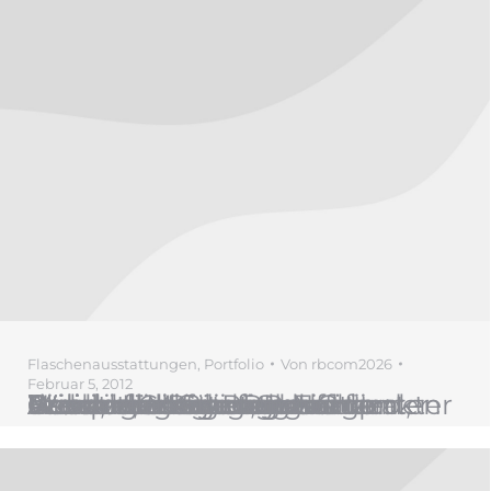
Flaschenausstattungen
,
Portfolio
Von
rbcom2026
Februar 5, 2012
Briefing: Weinetikett gehobene Preisklasse für den Europ. Markt. Hoher Wiedererkennungswert. Anbaugebiet: Piemont in der Provinz Cuneo. Rebsorten: Nebbiolo in den Subvarianten Lampia, Mechet, Rosé Weinverarbeitung: Nobler Wein, elegant und raffiniert, Barolo La Rovere erlangt seinen einzigartigen Charakter durch die Lagerung in Eichenfässern. Geschmackseigenschaften: -Aussehen: Granatrot…