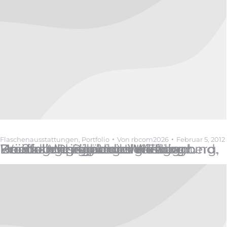
Flaschenausstattungen
,
Portfolio
Von
rbcom2026
Februar 5, 2012
Kunde: Weingärtner Willsbach Briefing: Produktdesign für Weinrange, silberner Hintergrund. Druck und Papierveredelung: Heißfolienprägung UV-Farbe Herstellungsgebiet: Württemberg, Deutschland redbikini design: Produktdesign Label design