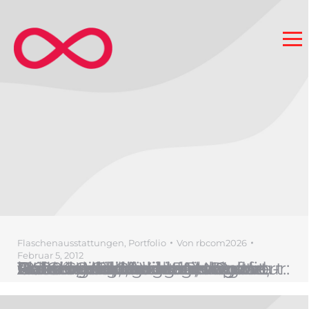
Flaschenausstattungen
,
Portfolio
Von
rbcom2026
Februar 5, 2012
Briefing: Etikett, klassisches, modernes Outfit. Hoher Wiedererkennungswert. Anbaugebiet: Veneto Rebsorten: Corvina Veronese, Rondinella, Molinara, Negrara Weinverarbeitung: Bardolino DOC Geschmacksmerkmale: -Aussehen: klar rubinrot -Geruch: wenig mit einem milden und delikaten Duft -Geschmack: trocken, vollmundig, leicht bitter und harmonisch Serviertemperatur: 18-20° C Serviervorschlag: Braten, Wild, stark gewürzte Fleischgerichte.