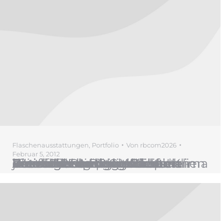
Flaschenausstattungen
,
Portfolio
Von
rbcom2026
Februar 5, 2012
Briefing: Endverbraucher Weinetikett mit modernen Akzenten. Anbaugebiet: Veneto Rebsorten: Pinot Bianco. Ursprüglich aus Frankreichs Burgund spielt Pinot Bianco in Nordost-Italien jetzt eine wichtige Rolle. Weinverarbeitung: Die Weinfelder sind auf einem heterogenen Grund reich an Kies und Sund. Gewachsen in einem besonders milden Klima das sich sehr positiv auf die Entwicklung des Weines auswirkt. Geschmackseigenschaften: -Aussehen:…