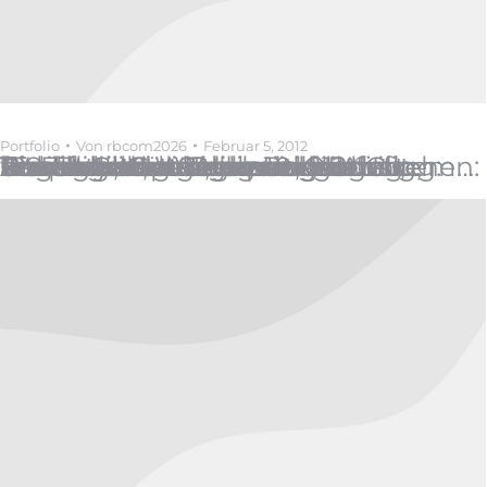
Portfolio
Von
rbcom2026
Februar 5, 2012
1997 Il Gatto Weisswein Briefing: Ein Etikett, modernes Outfit. Anbaugebiet: Italienische Weinbauregionen. Rebsorten: Empfohlene und von der Bezirksverwaltung anerkannte Rebsorten. Weinverarbeitung: unmittelbare Pressung der Trauben, Gärung bei kontrollierter Temperatur. Geschmacksmerkmale: -Aussehen: blasses strohgelb mit grüner Tönung. -Geruch: zart, fruchtig, angenehm. -Geschmack: hell, frisch und trocken. Serviertemperatur: 10 – 12 °C Serviervorschlag: exzellent zu Fischgerichten, ausser gegrilltem…